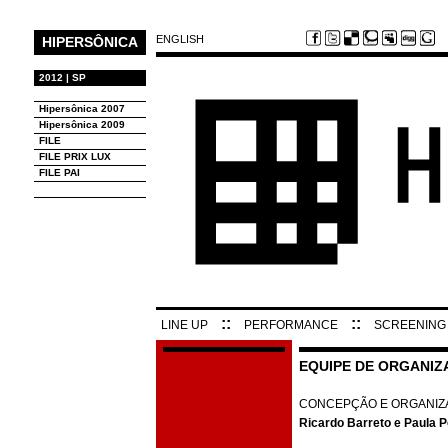
ENGLISH
HIPERSÔNICA
2012 | SP
Hipersônica 2007
Hipersônica 2009
FILE
FILE PRIX LUX
FILE PAI
::
::
LINE UP
PERFORMANCE
SCREENING
EQUIPE DE ORGANIZA
CONCEPÇÃO E ORGANIZ
Ricardo Barreto e Paula P